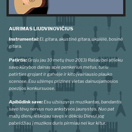
AURIMAS LIUDVINOVIČIUS
Instrumentai:
El. gitara, akustinė gitara, ukulėlė, bosinė
gitara
.
Patirtis:
Groju jau 10 metų (nuo 2013) Rašau bei atlieku
savo kūrybos dainas apie penkerius metus, turiu
patirties grojant ir gatvėje ir kito įvairiausio plauko
scenose. Esu užėmęs prizines vietas dainuojamosios
poezijos konkursuose.
Apibūdink save:
Esu užsispyręs muzikantas, bandantis
savo tėvų nervus nuo ankstyvos jaunystės. Nuo pat
mažų dienų ieškojau savęs ir dėkoju Dievui jog
pabeldžiau į muzikos duris pirmiau nei kur kitur.