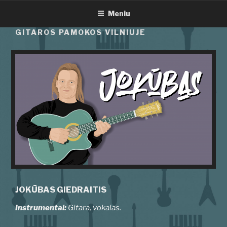
Eiti
Meniu
prie
turinio
GITAROS PAMOKOS VILNIUJE
JOKŪBAS GIEDRAITIS
Instrumentai:
Gitara, vokalas
.