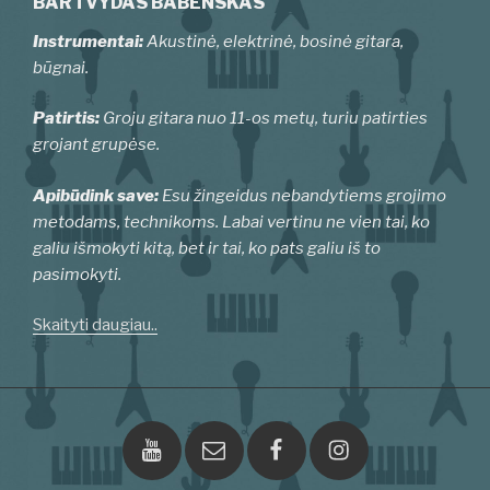
BARTVYDAS BABENSKAS
Instrumentai:
Akustinė, elektrinė, bosinė gitara,
būgnai.
Patirtis:
Groju gitara nuo 11-os metų, turiu patirties
grojant grupėse.
Apibūdink save:
Esu žingeidus nebandytiems grojimo
metodams, technikoms. Labai vertinu ne vien tai, ko
galiu išmokyti kitą, bet ir tai, ko pats galiu iš to
pasimokyti.
Skaityti daugiau..
Youtube
El.paštas
Facebook
Instagram