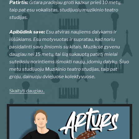
Patirtis:
Gitara pradėjau groti kažkur prieš 10 metų,
taip pat esu vokalistas, studijuoju muzikinio teatro
studijas.
Apibūdink save:
Esu atviras naujiems dalykams ir
iššūkiams. Esu motyvuotas ir supratau, kad noriu
pasidalinti savo žiniomis su kitais, Muzikoje gyvenu
daugiau nei 15 metų, tai šią sukauptą patirtį mielai
suteiksiu norintiems išmokti naujų, įdomių dalykų.
Šiuo
metu studijuoju Muzikinio teatro studijas, taip pat
groju, dainuoju dviejuose kolektyvuose.
Skaityti daugiau..