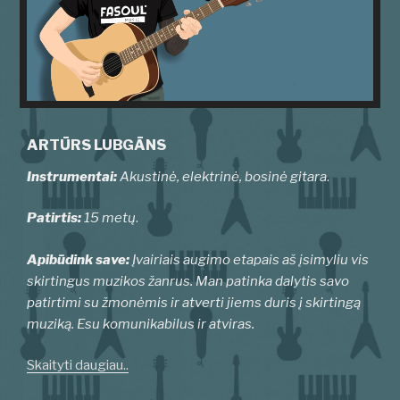
ARTŪRS LUBGĀNS
Instrumentai:
Akustinė, elektrinė, bosinė gitara
.
Patirtis:
15 metų
.
Apibūdink save:
Įvairiais augimo etapais aš įsimyliu vis
skirtingus muzikos žanrus. Man patinka dalytis savo
patirtimi su žmonėmis ir atverti jiems duris į skirtingą
muziką. Esu komunikabilus ir atviras.
Skaityti daugiau..