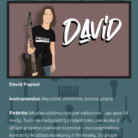
David Papšel
Instrumentai:
Akustinė, elektrinė, bosinė gitara
Patirtis:
Muzika užsiimu nuo pat vaikystės – jau apie 14
metų. Turiu nemažą patirtį grojant roko, pankroko ir
džiazo grupėse įvairiose scenose – nuo pogrindinių
koncertų iki džiazo konkursų ir festivalių. Su grupe