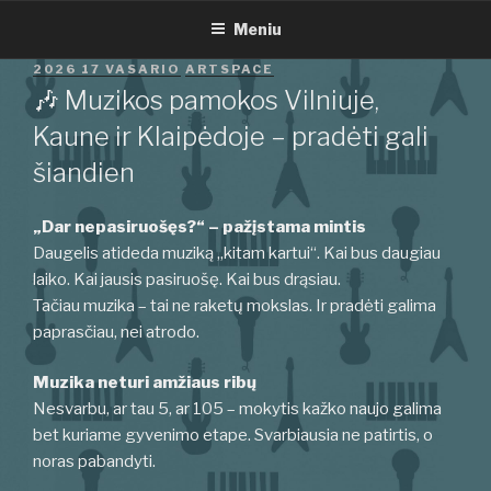
Eiti
Meniu
prie
turinio
PASKELBTA
2026 17 VASARIO
ARTSPACE
🎶 Muzikos pamokos Vilniuje,
Kaune ir Klaipėdoje – pradėti gali
šiandien
„Dar nepasiruošęs?“ – pažįstama mintis
Daugelis atideda muziką „kitam kartui“. Kai bus daugiau
laiko. Kai jausis pasiruošę. Kai bus drąsiau.
Tačiau muzika – tai ne raketų mokslas. Ir pradėti galima
paprasčiau, nei atrodo.
Muzika neturi amžiaus ribų
Nesvarbu, ar tau 5, ar 105 – mokytis kažko naujo galima
bet kuriame gyvenimo etape. Svarbiausia ne patirtis, o
noras pabandyti.