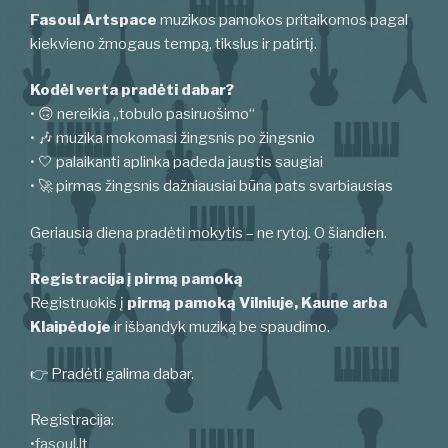
Fasoul Artspace
muzikos pamokos pritaikomos pagal
kiekvieno žmogaus tempą, tikslus ir patirtį.
Kodėl verta pradėti dabar?
• 🙃 nereikia „tobulo pasiruošimo“
• 🎶 muzika mokomasi žingsnis po žingsnio
• 🤍 palaikanti aplinka padeda jaustis saugiai
• 🚀 pirmas žingsnis dažniausiai būna pats svarbiausias
Geriausia diena pradėti mokytis – ne rytoj. O šiandien.
Registracija į pirmą pamoką
Registruokis į
pirmą pamoką Vilniuje, Kaune arba
Klaipėdoje
ir išbandyk muziką be spaudimo.
👉 Pradėti galima dabar.
Registracija:
•
fasoul.lt