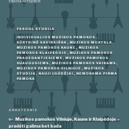
Fasoul Artspace
KATEGORIJOS
FASOUL STUDIJA
ŽYMOS
INDIVIDUALIOS MUZIKOS PAMOKOS
,
KŪRYBINĖ SAVIRAIŠKA
,
MUZIKOS MOKYKLA
,
MUZIKOS PAMOKOS KAUNE
,
MUZIKOS
PAMOKOS KLAIPĖDOJE
,
MUZIKOS PAMOKOS
PRADEDANTIESIEMS
,
MUZIKOS PAMOKOS
SUAUGUSIEMS
,
MUZIKOS PAMOKOS VAIKAMS
,
MUZIKOS PAMOKOS VILNIUJE
,
MUZIKOS
STUDIJA
,
NAUJI ĮGŪDŽIAI
,
NEMOKAMA PIRMA
PAMOKA
Navigacija
Ankstesnis
ANKSTESNIS
tarp
įrašas
Muzikos pamokos Vilniuje, Kaune ir Klaipėdoje –
įrašų
pradėti galima bet kada