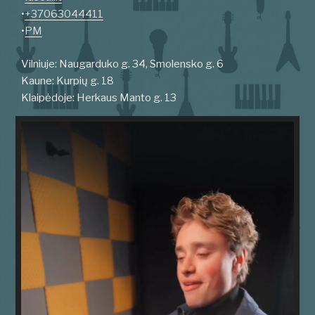
•
+37063044411
•
PM
Vilniuje: Naugarduko g. 34, Smolensko g. 6
Kaune: Kurpių g. 18
Klaipėdoje: Herkaus Manto g. 13