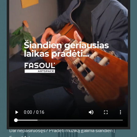
Dar nepasiruošęs? Pradėti muziką galima šiandien |