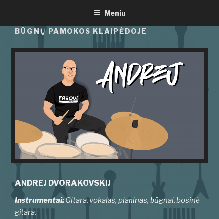
Eiti
Meniu
prie
turinio
BŪGNŲ PAMOKOS KLAIPĖDOJE
ANDREJ DVORAKOVSKIJ
Instrumentai:
Gitara, vokalas, pianinas, būgnai, bosinė
gitara.