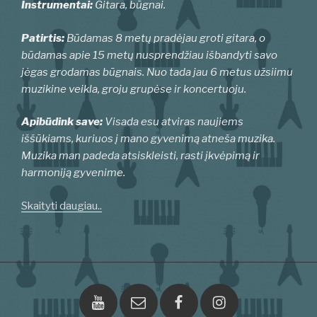
Instrumentai:
Gitara, būgnai
.
Patirtis:
Būdamas 8 metų pradėjau groti gitara, o
būdamas apie 15 metų nusprendžiau išbandyti savo
jėgas grodamas būgnais. Nuo tada jau 6 metus užsiimu
muzikine veikla, groju grupėse ir koncertuoju.
Apibūdink save:
Visada esu atviras naujiems
iššūkiams, kuriuos į mano gyvenimą atneša muzika.
Muzika man padeda atsiskleisti, rasti įkvėpimą ir
harmoniją gyvenime.
Skaityti daugiau..
Youtube
El.paštas
Facebook
Instagram