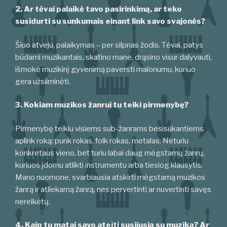
2. Ar tėvai palaikė tavo pasirinkimą, ar teko
susidurti su sunkumais einant link savo svajonės?
Šiuo atveju, palaikymas – per silpnas žodis. Tėvai, patys
būdami muzikantais, skatino mane, drąsino visur dalyvauti,
išmokė muzikinį gyvenimą paversti malonumu, kuriuo
gera užsiiminėti.
3. Kokiam muzikos žanrui tu teiki pirmenybę?
Pirmenybę teikiu visiems sub-žanrams besisukantiems
aplink roką: punk rokas, folk rokas, metalas. Neturiu
konkretaus vieno, bet turiu labai daug mėgstamų žanrų,
kuriuos įdomu atlikti instrumentu arba tiesiog klausytis.
Mano nuomone, svarbiausia atskirti mėgstamą muzikos
žanrą ir atliekamą žanrą, nes pervertinti ar nuvertinti savęs
nereikėtų.
4. Kaip tu matai savo ateitį susijusią su muziką? Ar