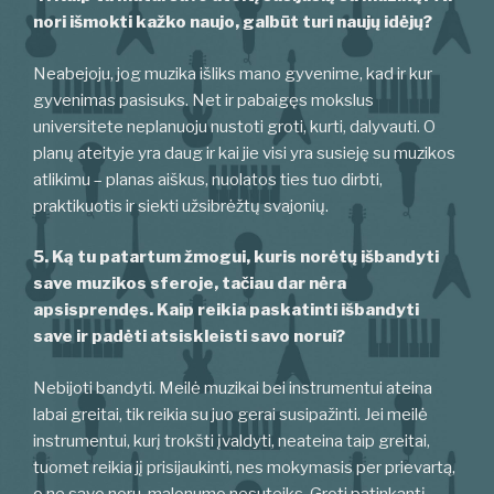
nori išmokti kažko naujo, galbūt turi naujų idėjų?
Neabejoju, jog muzika išliks mano gyvenime, kad ir kur
gyvenimas pasisuks. Net ir pabaigęs mokslus
universitete neplanuoju nustoti groti, kurti, dalyvauti. O
planų ateityje yra daug ir kai jie visi yra susieję su muzikos
atlikimu – planas aiškus, nuolatos ties tuo dirbti,
praktikuotis ir siekti užsibrėžtų svajonių.
5. Ką tu patartum žmogui, kuris norėtų išbandyti
save muzikos sferoje, tačiau dar nėra
apsisprendęs. Kaip reikia paskatinti išbandyti
save ir padėti atsiskleisti savo norui?
Nebijoti bandyti. Meilė muzikai bei instrumentui ateina
labai greitai, tik reikia su juo gerai susipažinti. Jei meilė
instrumentui, kurį trokšti įvaldyti, neateina taip greitai,
tuomet reikia jį prisijaukinti, nes mokymasis per prievartą,
o ne savo noru, malonumo nesuteiks. Groti patinkantį