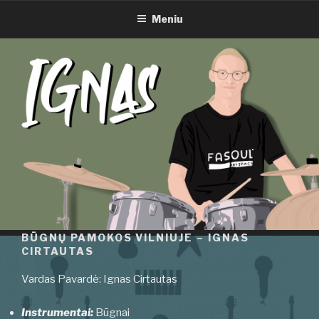
BŪGNŲ PAMOKOS VILNIUJE –
Eiti
IGNAS CIRTAUTAS
Meniu
prie
turinio
BŪGNŲ PAMOKOS VILNIUJE – IGNAS
CIRTAUTAS
Vardas Pavardė: Ignas Cirtautas
Instrumentai:
Būgnai