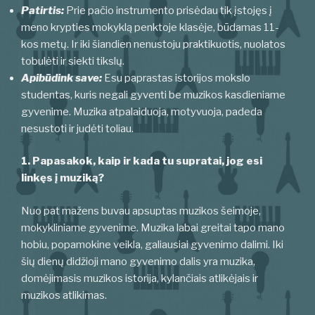
Patirtis:
Prie pačio instrumento prisėdau tik įstojęs į
meno krypties mokyklą penktoje klasėje, būdamas 11-
kos metų. Ir iki šiandien nenustoju praktikuotis, nuolatos
tobulėti ir siekti tikslų.
Apibūdink save:
Esu paprastas istorijos mokslo
studentas, kuris negali gyventi be muzikos kasdieniame
gyvenime. Muzika atpalaiduoja, motyvuoja, padeda
nesustoti ir judėti toliau.
1. Papasakok, kaip ir kada tu supratai, jog esi
linkęs į muziką?
Nuo pat mažens buvau apsuptas muzikos šeimoje,
mokykliniame gyvenime. Muzika labai greitai tapo mano
hobiu, popamokine veikla, galiausiai gyvenimo dalimi. Iki
šių dienų didžioji mano gyvenimo dalis yra muzika,
domėjimasis muzikos istorija, kylančiais atlikėjais ir
muzikos atlikimas.