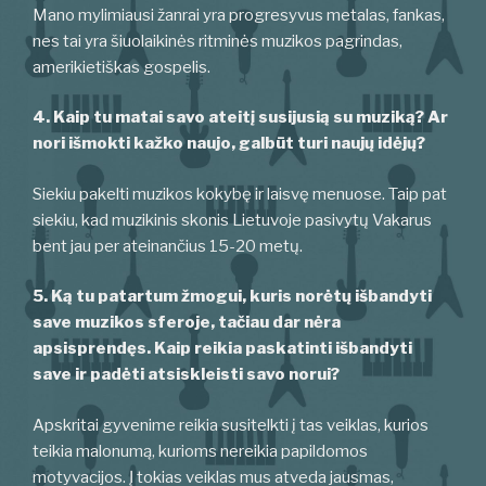
Mano mylimiausi žanrai yra progresyvus metalas, fankas,
nes tai yra šiuolaikinės ritminės muzikos pagrindas,
amerikietiškas gospelis.
4. Kaip tu matai savo ateitį susijusią su muziką? Ar
nori išmokti kažko naujo, galbūt turi naujų idėjų?
Siekiu pakelti muzikos kokybę ir laisvę menuose. Taip pat
siekiu, kad muzikinis skonis Lietuvoje pasivytų Vakarus
bent jau per ateinančius 15-20 metų.
5. Ką tu patartum žmogui, kuris norėtų išbandyti
save muzikos sferoje, tačiau dar nėra
apsisprendęs. Kaip reikia paskatinti išbandyti
save ir padėti atsiskleisti savo norui?
Apskritai gyvenime reikia susitelkti į tas veiklas, kurios
teikia malonumą, kurioms nereikia papildomos
motyvacijos. Į tokias veiklas mus atveda jausmas,