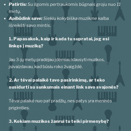
Patirtis:
Su ilgomis pertraukomis būgnais groju nuo 11
metų
.
Apibūdink save:
Siekiu kokybiška muzikine kalba
išreikšti savo mintis
.
1. Papasakok, kaip ir kada tu supratai, jog esi
linkęs į muziką?
Jau 3-jų metų pradėjau įdėmiau klausyti muzikos,
įsivaizdavau, kad būsiu roko žvaigždė.
2. Ar tėvai palaikė tavo pasirinkimą, ar teko
susidurti su sunkumais einant link savo svajonės?
Tėvai palaikė nuo pat pradžių, nes patys yra meninės
prigimties.
3. Kokiam muzikos žanrui tu teiki pirmenybę?