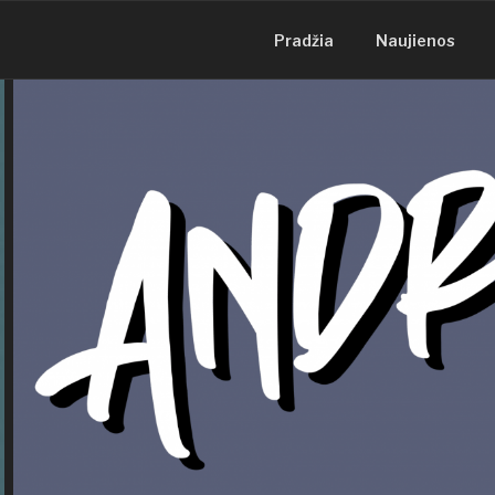
Eiti
prie
Pradžia
Naujienos
turinio