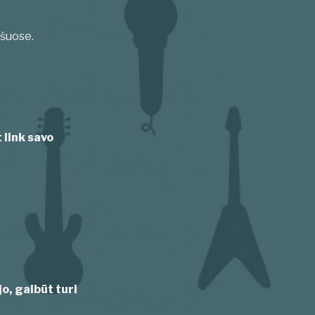
ašuose.
 link savo
jo, galbūt turi