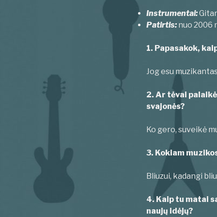
Instrumentai:
Gitar
Patirtis:
nuo 2006 m.
1. Papasakok, kaip
Jog esu muzikantas,
2. Ar tėvai palaik
svajonės?
Ko gero, suveikė mu
3. Kokiam muzikos
Bliuzui, kadangi bliu
4. Kaip tu matai s
naujų idėjų?