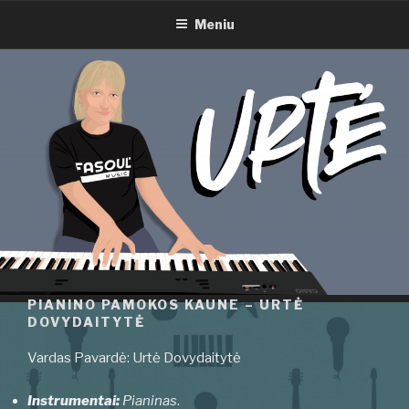
PIANINO PAMOKOS KAUNE –
Eiti
URTĖ DOVYDAITYTĖ
Meniu
prie
turinio
PIANINO PAMOKOS KAUNE – URTĖ
DOVYDAITYTĖ
Vardas Pavardė: Urtė Dovydaitytė
Instrumentai:
Pianinas
.