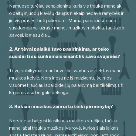
Namuose turėjau seną pianiną, kuris vis traukė mano akį,
o baltų ir juodų klavišų daugis niekaip nedavė ramybės ir
jie vis prašėsi būti paliečiami. Mama, pamačiusi mano
susidomėjimą, užrašė mane į muzikos mokyklą, tad taip ir
gavosi, jog esu čia…
2. Ar tėvai palaikė tavo pasirinkimą, ar teko
susidurti su sunkumais einant lik savo svajonės?
Tėvų palaikymas man buvo itin svarbus aspektas mano
muzikos kelyje. Nors ir esu ne iš muzikantų šeimos,
visuomet jaučiau labai didelį jų palaikymą bei tikėjimą, už
ką jiems esu be galo dėkinga.
3. Kokiam muzikos žanrui tu teiki pirmenybę?
Nors ir esu baigusi klasikinės muzikos studijas, tačiau
mane labai traukia muzikos įvairovė, kurios šiais laikais
apstu, tad stengiuosi „paragauti“ visko: pop, jazz, rock,