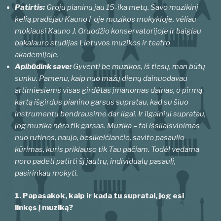
Patirtis:
Groju pianinu jau 15-ika metų. Savo muzikinį
kelią pradėjau Kauno I-oje muzikos mokykloje, vėliau
mokiausi Kauno J. Gruodžio konservatorijoje ir baigiau
bakalauro studijas Lietuvos muzikos ir teatro
akademijoje.
Apibūdink save:
Gyventi be muzikos, iš tiesų, man būtų
sunku. Pamenu, kaip nuo mažų dienų dainuodavau
artimiesiems visas girdėtas įmanomas dainas, o pirmą
kartą išgirdus pianino garsus supratau, kad su šiuo
instrumentu bendrausime dar ilgai. Ir ilgainiui supratau,
jog muzika nėra tik garsas. Muzika – tai išsilaisvinimas
nuo rutinos, naujo, besikeičiančio, savito pasaulio
kūrimas, kuris priklauso tik Tau pačiam. Todėl vedama
noro padėti patirti šį jautrų, individualų pasaulį,
pasirinkau mokyti.
1. Papasakok, kaip ir kada tu supratai, jog esi
linkęs į muziką?