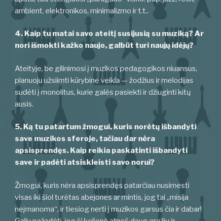
ambient, elektronikos, minimalizmo ir t.t..
4. Kaip tu matai savo ateitį susijusią su muziką? Ar
nori išmokti kažko naujo, galbūt turi naujų idėjų?
Ateityje, be gilinimosi į muzikos pedagogikos niuansus,
planuoju užsiimti kūrybine veikla — žodžius ir melodijas
sudėti į monolitus, kurie galės pasiekti ir džiuginti kitų
ausis.
5. Ką tu patartum žmogui, kuris norėtų išbandyti
save muzikos sferoje, tačiau dar nėra
apsisprendęs. Kaip reikia paskatinti išbandyti
save ir padėti atsiskleisti savo norui?
Žmogui, kuris nėra apsisprendęs patarčiau nusimesti
visas iki šiol turėtas abejones ar mintis, jog tai „misija
neįmanoma“, ir tiesiog nerti į muzikos garsus čia ir dabar!
Galiu pažadėti, jog ši kelionė atneš daug gražių ir