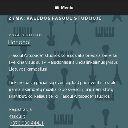
Eiti
Meniu
prie
turinio
ŽYMA:
KALEDOS FASOUL STUDIJOJE
PASKELBTA
2024 9 SAUSIO
Hohoho!
„Fasoul Artspace” studijos kolegos aka briedžiai bei elfai
sveikina visus su šv. Kalėdomis ir siunčia linkėjimus į visus
Lietuvos kampelius!
Linkime pačių pačiausių švenčių, kad prie šventinio stalo
garsiai skambėtų muzika, o po švenčių ji irgi nenustotų
skambėt, kol keliausite iki „Fasoul Artspace“ studijos
Registracija:
•
fasoul.lt
•
+370 630 44411