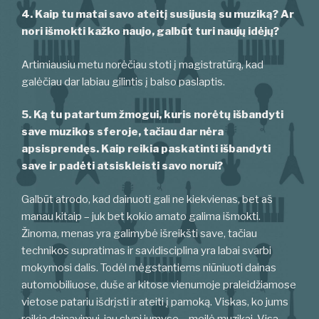
4. Kaip tu matai savo ateitį susijusią su muziką? Ar
nori išmokti kažko naujo, galbūt turi naujų idėjų?
Artimiausiu metu norėčiau stoti į magistratūrą, kad
galėčiau dar labiau gilintis į balso paslaptis.
5. Ką tu patartum žmogui, kuris norėtų išbandyti
save muzikos sferoje, tačiau dar nėra
apsisprendęs. Kaip reikia paskatinti išbandyti
save ir padėti atsiskleisti savo norui?
Galbūt atrodo, kad dainuoti gali ne kiekvienas, bet aš
manau kitaip – juk bet kokio amato galima išmokti.
Žinoma, menas yra galimybė išreikšti save, tačiau
technikos supratimas ir savidisciplina yra labai svarbi
mokymosi dalis. Todėl mėgstantiems niūniuoti dainas
automobiliuose, duše ar kitose vienumoje praleidžiamose
vietose patariu išdrįsti ir ateiti į pamoką. Viskas, ko jums
reikia dainavimui, jau slypi jumyse – meilė muzikai. Visa