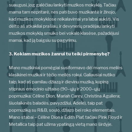
suaugusi, jog galėčiau lankyti muzikos mokyklą. Tačiau
mama tam nepritarė, nes pati buvo muzikantė ir žinojo,
kad muzikos mokyklose reikalavimai yra labai aukšti. Vis
dėlto aš atkakliai prašiau, ir devynerių pradėjau lankyti
muzikos mokyklą smuiko bei vokalo klasėse, pažadėjusi
mamai, kad ją baigsiu su pagyrimu.
3. Kokiam muzikos žanrui tu teiki pirmenybę?
Mano muzikiniai pomėgiai susiformavo dėl mamos meilės
klasikinei muzikai ir tėčio meilės rokui. Galiausiai nutiko
taip, kad aš pamilau džiazą ir dievinu muziką, kupiną
stipraus emocinio užtaiso (90–ųjų ir 2000–ųjų
popmuzika: Céline Dion, Mariah Carey, Christina Aguilera;
šiuolaikinės baladės, pavyzdžiui, Adele), taip pat
popmuziką su R&B, soulo, džiazo bei roko elementais.
Mano stabai – Céline Dion ir Édith Piaf, tačiau Pink Floyd ir
Metallica taip pat užima ypatingą vietą mano širdyje.