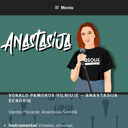
VOKALO PAMOKOS VILNIUJE –
Eiti
ANASTASIJA ŠENDRIK
Meniu
prie
turinio
VOKALO PAMOKOS VILNIUJE – ANASTASIJA
ŠENDRIK
Vardas Pavardė: Anastasija Šendrik
Instrumentai:
Vokalas, smuikas.