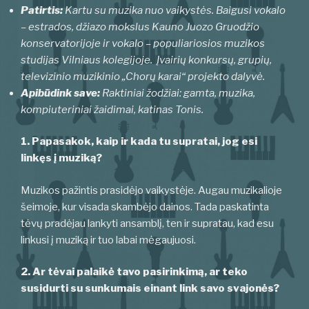
Patirtis:
Kartu su muzika nuo vaikystės. Baigusi vokalo
– estrados, džiazo mokslus Kauno Juozo Gruodžio
konservatorijoje ir vokalo – populiariosios muzikos
studijas Vilniaus kolegijoje. Įvairių konkursų, grupių,
televizinio muzikinio „Chorų karai“ projekto dalyvė.
Apibūdink save:
Raktiniai žodžiai: gamta, muzika,
kompiuteriniai žaidimai, katinas Tonis.
1. Papasakok, kaip ir kada tu supratai, jog esi
linkęs į muziką?
Muzikos pažintis prasidėjo vaikystėje. Augau muzikalioje
šeimoje, kur visada skambėjo dainos. Tada paskatinta
tėvų pradėjau lankyti ansamblį, ten ir supratau, kad esu
linkusi į muziką ir tuo labai mėgaujuosi.
2. Ar tėvai palaikė tavo pasirinkimą, ar teko
susidurti su sunkumais einant link savo svajonės?