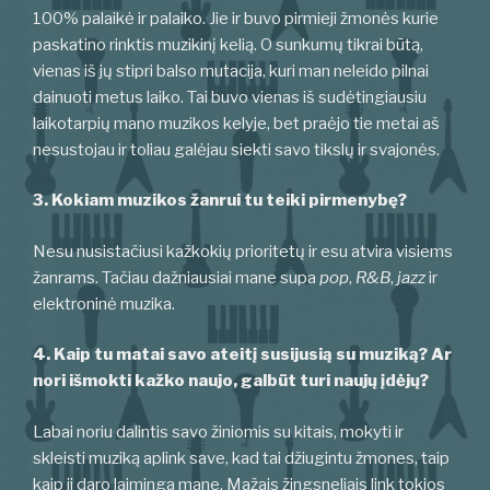
100% palaikė ir palaiko. Jie ir buvo pirmieji žmonės kurie
paskatino rinktis muzikinį kelią. O sunkumų tikrai būtą,
vienas iš jų stipri balso mutacija, kuri man neleido pilnai
dainuoti metus laiko. Tai buvo vienas iš sudėtingiausiu
laikotarpių mano muzikos kelyje, bet praėjo tie metai aš
nesustojau ir toliau galėjau siekti savo tikslų ir svajonės.
3. Kokiam muzikos žanrui tu teiki pirmenybę?
Nesu nusistačiusi kažkokių prioritetų ir esu atvira visiems
žanrams. Tačiau dažniausiai mane supa
pop
,
R&B
,
jazz
ir
elektroninė muzika.
4. Kaip tu matai savo ateitį susijusią su muziką? Ar
nori išmokti kažko naujo, galbūt turi naujų įdėjų?
Labai noriu dalintis savo žiniomis su kitais, mokyti ir
skleisti muziką aplink save, kad tai džiugintu žmones, taip
kaip ji daro laiminga mane. Mažais žingsneliais link tokios