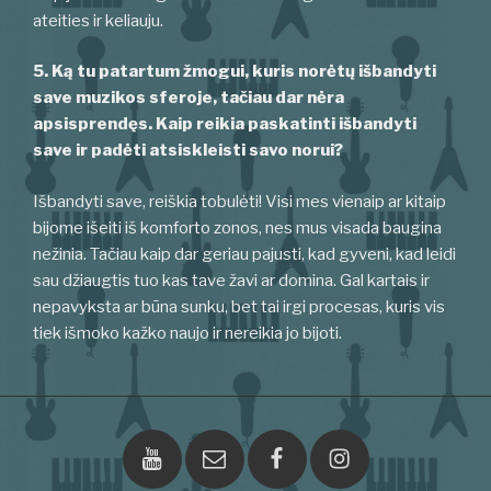
ateities ir keliauju.
5. Ką tu patartum žmogui, kuris norėtų išbandyti
save muzikos sferoje, tačiau dar nėra
apsisprendęs. Kaip reikia paskatinti išbandyti
save ir padėti atsiskleisti savo norui?
Išbandyti save, reiškia tobulėti! Visi mes vienaip ar kitaip
bijome išeiti iš komforto zonos, nes mus visada baugina
nežinia. Tačiau kaip dar geriau pajusti, kad gyveni, kad leidi
sau džiaugtis tuo kas tave žavi ar domina. Gal kartais ir
nepavyksta ar būna sunku, bet tai irgi procesas, kuris vis
tiek išmoko kažko naujo ir nereikia jo bijoti.
Youtube
El.paštas
Facebook
Instagram