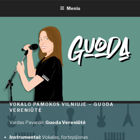
VOKALO PAMOKOS VILNIUJE –
Eiti
GUODA VERENIŪTĖ
Meniu
prie
turinio
VOKALO PAMOKOS VILNIUJE – GUODA
VERENIŪTĖ
Vardas Pavardė:
Guoda Vereniūtė
Instrumentai:
Vokalas, fortepijonas