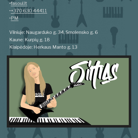
•
fasoul.lt
•
+370 630 44411
•
PM
Vilniuje: Naugarduko g. 34, Smolensko g. 6
Kaune: Kurpių g. 18
Klaipėdoje: Herkaus Manto g. 13