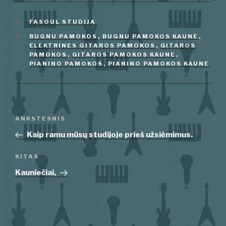
KATEGORIJOS
FASOUL STUDIJA
ŽYMOS
BUGNU PAMOKOS
,
BUGNU PAMOKOS KAUNE
,
ELEKTRINES GITAROS PAMOKOS
,
GITAROS
PAMOKOS
,
GITAROS PAMOKOS KAUNE
,
PIANINO PAMOKOS
,
PIANINO PAMOKOS KAUNE
Navigacija
Ankstesnis
ANKSTESNIS
tarp
įrašas
Kaip ramu mūsų studijoje prieš užsiėmimus.
įrašų
Kitas
KITAS
įrašas
Kauniečiai,