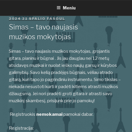
Eiti
Meniu
prie
turinio
PASKELBTA
2024 21 SPALIO
FASOUL
Simas – tavo naujasis
muzikos mokytojas
Simas – tavo naujasis muzikos mokytojas, grojantis
gitara, pianinu ir būgnai . Jis jau daugiau nei 12 metų
atsidavęs muzikai ir nuolat ieško naujų garsų ir kūrybos
galimybių. Savo kelią pradėjęs būgnais, vėliau atrado
gitarą, kuri tapo jo pagrindiniu instrumentu. Simo tikslas –
niekada nesustoti kurti ir padėti kitiems atrasti muzikos
džiaugsmą. Jei nori pradėti groti gitara ir atrasti savo
muzikinį skambesį, prisijunk prie jo pamokų!
Registruokis
nemokamai
pamokai dabar.
Registracija: