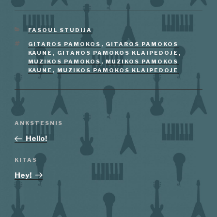
KATEGORIJOS
FASOUL STUDIJA
ŽYMOS
GITAROS PAMOKOS
,
GITAROS PAMOKOS
KAUNE
,
GITAROS PAMOKOS KLAIPEDOJE
,
MUZIKOS PAMOKOS
,
MUZIKOS PAMOKOS
KAUNE
,
MUZIKOS PAMOKOS KLAIPEDOJE
Navigacija
Ankstesnis
ANKSTESNIS
tarp
įrašas
Hello!
įrašų
Kitas
KITAS
įrašas
Hey!