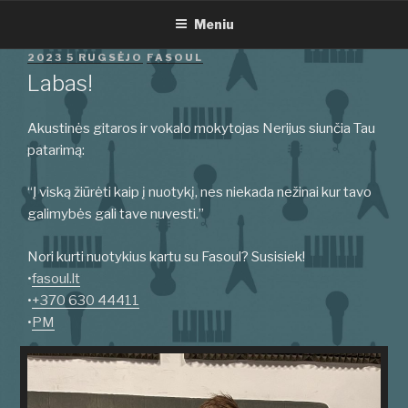
Eiti
Meniu
prie
turinio
PASKELBTA
2023 5 RUGSĖJO
FASOUL
Labas!
Akustinės gitaros ir vokalo mokytojas Nerijus siunčia Tau
patarimą:
“Į viską žiūrėti kaip į nuotykį, nes niekada nežinai kur tavo
galimybės gali tave nuvesti.”
Nori kurti nuotykius kartu su Fasoul? Susisiek!
•
fasoul.lt
•
+370 630 44411
•
PM