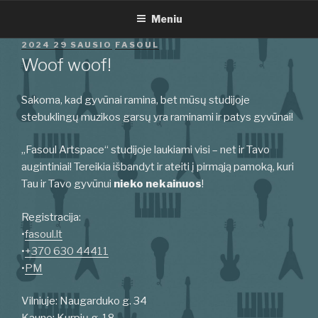
Eiti
Meniu
prie
turinio
PASKELBTA
2024 29 SAUSIO
FASOUL
Woof woof!
Sakoma, kad gyvūnai ramina, bet mūsų studijoje
stebuklingų muzikos garsų yra raminami ir patys gyvūnai!
„Fasoul Artspace“ studijoje laukiami visi – net ir Tavo
augintiniai! Tereikia išbandyt ir ateiti į pirmąją pamoką, kuri
Tau ir Tavo gyvūnui
nieko nekainuos
!
Registracija:
•
fasoul.lt
•
+370 630 44411
•
PM
Vilniuje: Naugarduko g. 34