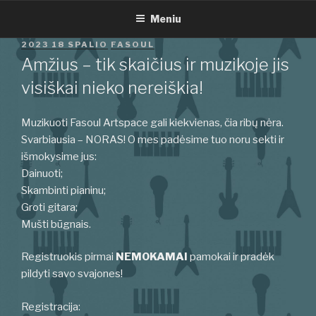
Eiti
Meniu
prie
turinio
PASKELBTA
2023 18 SPALIO
FASOUL
Amžius – tik skaičius ir muzikoje jis
visiškai nieko nereiškia!
Muzikuoti Fasoul Artspace gali kiekvienas, čia ribų nėra.
Svarbiausia – NORAS! O mes padėsime tuo noru sekti ir
išmokysime jus:
Dainuoti;
Skambinti pianinu;
Groti gitara;
Mušti būgnais.
Registruokis pirmai
NEMOKAMAI
pamokai ir pradėk
pildyti savo svajones!
Registracija: