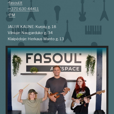
•
fasoul.lt
•
+370 630 44411
•
PM
JAU IR KAUNE: Kurpių g. 18
Vilniuje: Naugarduko g. 34
Klaipėdoje: Herkaus Manto g. 13