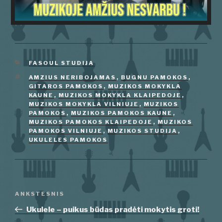
KATEGORIJOS
FASOUL STUDIJA
ŽYMOS
AMZIUS NERIBOJAMAS
,
BUGNU PAMOKOS
,
GITAROS PAMOKOS
,
MUZIKOS MOKYKLA
KAUNE
,
MUZIKOS MOKYKLA KLAIPEDOJE
,
MUZIKOS MOKYKLA VILNIUJE
,
MUZIKOS
PAMOKOS
,
MUZIKOS PAMOKOS KAUNE
,
MUZIKOS PAMOKOS KLAIPEDOJE
,
MUZIKOS
PAMOKOS VILNIUJE
,
MUZIKOS STUDIJA
,
UKULELES PAMOKOS
Navigacija
Ankstesnis
ANKSTESNIS
tarp
įrašas
Ukulele – puikus būdas pradėti mokytis groti!
įrašų