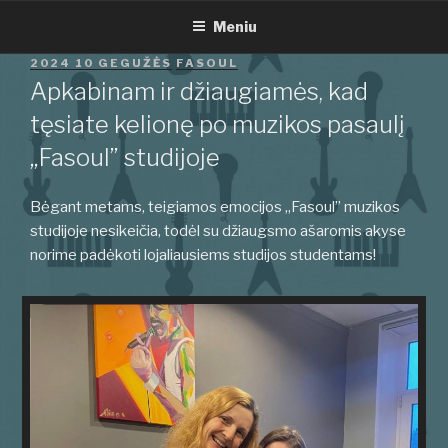
Eiti
Meniu
prie
turinio
PASKELBTA
2024 10 GEGUŽĖS
FASOUL
Apkabinam ir džiaugiamės, kad
tęsiate kelionę po muzikos pasaulį
„Fasoul” studijoje
Bėgant metams, teigiamos emocijos „Fasoul” muzikos
studijoje nesikeičia, todėl su džiaugsmo ašaromis akyse
norime padėkoti lojaliausiems studijos studentams!