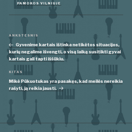
PAMOKOS VILNIUJE
Navigacija
Ankstesnis
ANKSTESNIS
tarp
įrašas
Gyvenime kartais ištinka netikėtos situacijos,
įrašų
kurių negalime išvengti, o visą laiką susitikti gyvai
kartais gali tapti iššūkiu.
Kitas
KITAS
įrašas
Mikė Pūkuotukas yra pasakęs, kad meilės nereikia
rašyti, ją reikia jausti.