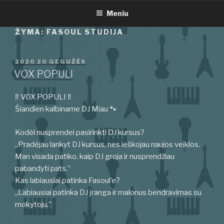
Eiti
Meniu
prie
turinio
ŽYMA:
FASOUL STUDIJA
PASKELBTA
2020 20 GEGUŽĖS
VOX POPULI
‼️ VOX POPULI ‼️
Šiandien kalbiname DJ Miau 🐾
Kodėl nusprendei pasirinkti DJ kursus?
„Pradėjau lankyt DJ kursus, nes ieškojau naujos veiklos.
Man visada patiko, kaip DJ groja ir nusprendžiau
pabandyti pats.”
Kas labiausiai patinka Fasoul’e?
„Labiausiai patinka DJ įranga ir malonus bendravimas su
mokytoju.”