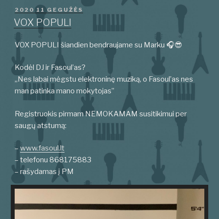
PASKELBTA
2020 11 GEGUŽĖS
VOX POPULI
VOX POPULI šiandien bendraujame su Marku 🎧😎
Kodėl DJ ir Fasoul’as?
„Nes labai mėgstu elektroninę muziką, o Fasoul’as nes
man patinka mano mokytojas”
Registruokis pirmam NEMOKAMAM susitikimui per
saugų atstumą:
–
www.fasoul.lt
– telefonu 868175883
– rašydamas į PM