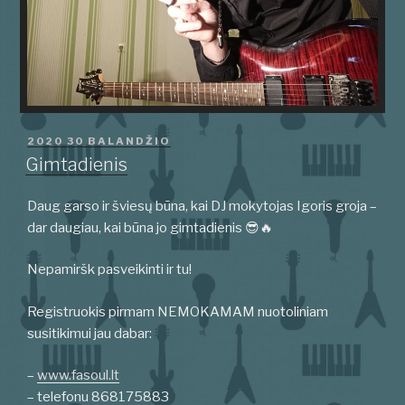
PASKELBTA
2020 30 BALANDŽIO
Gimtadienis
Daug garso ir šviesų būna, kai DJ mokytojas Igoris groja –
dar daugiau, kai būna jo gimtadienis 😎🔥
Nepamiršk pasveikinti ir tu!
Registruokis pirmam NEMOKAMAM nuotoliniam
susitikimui jau dabar:
–
www.fasoul.lt
– telefonu 868175883