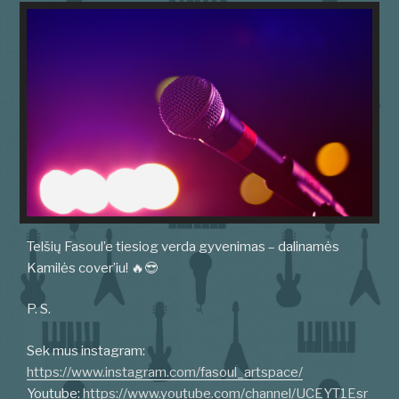
Telšių Fasoul’e tiesiog verda gyvenimas – dalinamės
Kamilės cover’iu! 🔥😎
P. S.
Sek mus instagram:
https://www.instagram.com/fasoul_artspace/
Youtube:
https://www.youtube.com/channel/UCEYT1Esr