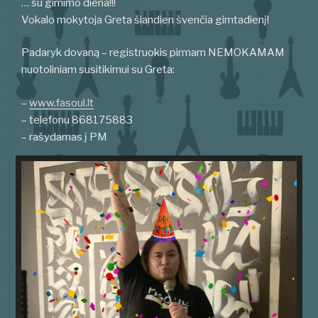
… su gimimo diena!!!
Vokalo mokytoja Greta šiandien švenčia gimtadienį!
Padaryk dovaną – registruokis pirmam NEMOKAMAM
nuotoliniam susitikimui su Greta:
–
www.fasoul.lt
– telefonu 868175883
– rašydamas į PM