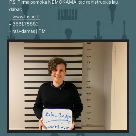
P.S. Pirma pamoka NEMOKAMA, tad registruokis jau
dabar:
–
www.fasoul.lt
– 868175883
– rašydamas į PM