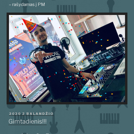
– rašydamas į PM
PASKELBTA
2020 2 BALANDŽIO
Gimtadienis!!!