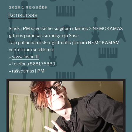
PASKELBTA
2020 1 GEGUŽĖS
Konkursas
Siųsk į PM savo selfie su gitara ir laimėk 2 NEMOKAMAS
gitaros pamokas su mokytoju Saša
Taip pat nepamiršk registruotis pirmam NEMOKAMAM
nuotoliniam susitikimui:
–
www.fasoul.lt
– telefonu 868175883
– rašydamas į PM