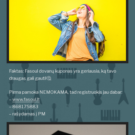
Faktas: Fasoul dovanų kuponas yra geriausia, ką tavo
draugas gali gauti!🤔
Pirma pamoka NEMOKAMA, tad registruokis jau dabar:
–
www.fasoul.lt
– 868175883
– rašydamas į PM