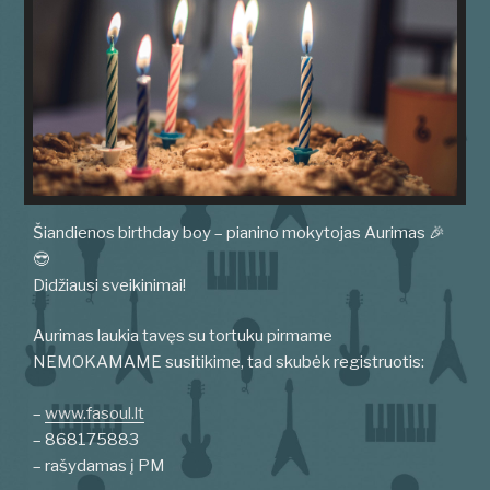
Šiandienos birthday boy – pianino mokytojas Aurimas 🎉
😎
Didžiausi sveikinimai!
Aurimas laukia tavęs su tortuku pirmame
NEMOKAMAME susitikime, tad skubėk registruotis:
–
www.fasoul.lt
– 868175883
– rašydamas į PM