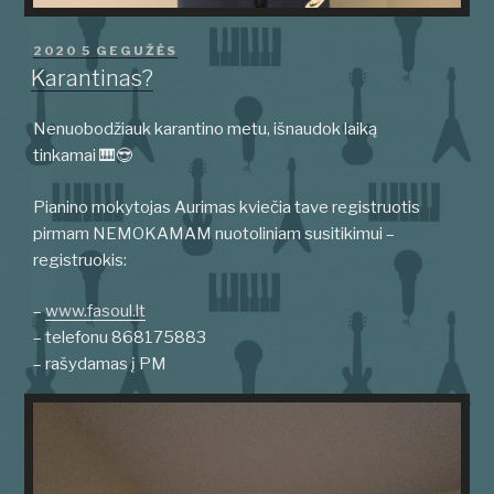
PASKELBTA
2020 5 GEGUŽĖS
Karantinas?
Nenuobodžiauk karantino metu, išnaudok laiką
tinkamai 🎹😎
Pianino mokytojas Aurimas kviečia tave registruotis
pirmam NEMOKAMAM nuotoliniam susitikimui –
registruokis:
–
www.fasoul.lt
– telefonu 868175883
– rašydamas į PM