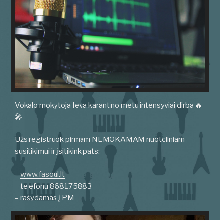
Vokalo mokytoja Ieva karantino metu intensyviai dirba 🔥
🎤
Užsiregistruok pirmam NEMOKAMAM nuotoliniam
susitikimui ir įsitikink pats:
–
www.fasoul.lt
– telefonu 868175883
– rašydamas į PM