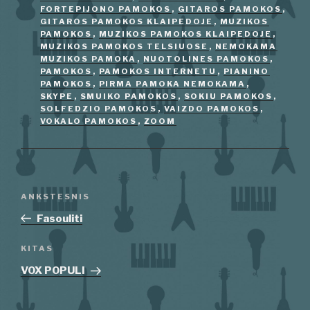
FORTEPIJONO PAMOKOS
,
GITAROS PAMOKOS
,
GITAROS PAMOKOS KLAIPEDOJE
,
MUZIKOS
PAMOKOS
,
MUZIKOS PAMOKOS KLAIPEDOJE
,
MUZIKOS PAMOKOS TELSIUOSE
,
NEMOKAMA
MUZIKOS PAMOKA
,
NUOTOLINES PAMOKOS
,
PAMOKOS
,
PAMOKOS INTERNETU
,
PIANINO
PAMOKOS
,
PIRMA PAMOKA NEMOKAMA
,
SKYPE
,
SMUIKO PAMOKOS
,
SOKIU PAMOKOS
,
SOLFEDZIO PAMOKOS
,
VAIZDO PAMOKOS
,
VOKALO PAMOKOS
,
ZOOM
Navigacija
Ankstesnis
ANKSTESNIS
tarp
įrašas
Fasouliti
įrašų
Kitas
KITAS
įrašas
VOX POPULI