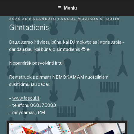
Eiti
Meniu
prie
turinio
PASKELBTA
2020 30 BALANDŽIO
FASOUL MUZIKOS STUDIJA
Gimtadienis
Daug garso ir šviesų būna, kai DJ mokytojas Igoris groja –
dar daugiau, kai būna jo gimtadienis 😎🔥
Nepamiršk pasveikinti ir tu!
Registruokis pirmam NEMOKAMAM nuotoliniam
susitikimui jau dabar:
–
www.fasoul.lt
– telefonu 868175883
– rašydamas į PM