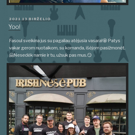
PASKELBTA
2021 13 BIRŽELIO
Yoo!
Fasoul sveikina jus su pagaliau atėjusia vasara!🤩 Patys
vakar gerom nuotaikom, su komanda, išėjom pasižmonėt.
🤗Nesedėk namie ir tu, užsuk pas mus.😏