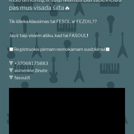
pas mus visada šilta🔥
Tik išlieka klausimas tai FESOL ar FEZOIL??
Jau ir taip visiem aišku, kad tai FASOUL❗
⬛️Registruokis pirmam nemokamam susitikimui⬛️
🔻 +37068175883
🔻 asmenine žinute
🔻 fasoul.lt