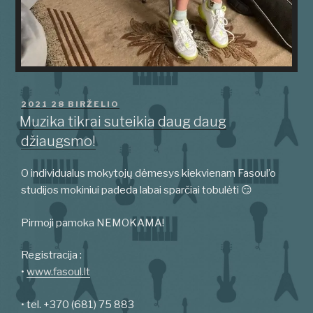
PASKELBTA
2021 28 BIRŽELIO
Muzika tikrai suteikia daug daug
džiaugsmo!
O individualus mokytojų dėmesys kiekvienam Fasoul’o
studijos mokiniui padeda labai sparčiai tobulėti 😏
Pirmoji pamoka NEMOKAMA!
Registracija :
•
www.fasoul.lt
• tel. +370 (681) 75 883