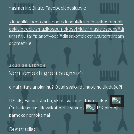
* asmenine žinute Facebook puslapyje
#fasoulklaipeda
#artspace
#fasoulvilnius
#muzikospamok
osklaipedoje
#muzikospamokosvilniuje
#musiclessons
#dr
ums
#guitar
#piano
#vocal
#dj
#saxo
#electricguitar
#dream
scometrue
PASKELBTA
2023 28 LIEPOS
Nori išmokti groti būgnais?
o gal gitara ar pianinu? O gal svajoji dainuoti ne tik duše?!
Užsuk į Fasoul studija, visos svajonės tavo rankose
Čia laukiami ne tik vaikai, bet ir suaugę
P.S. pirmoji
pamoka nemokama!
Registracija :