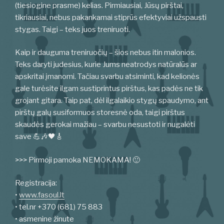
(tiesiogine prasme) kelias. Pirmiausiai, Jūsų pirštai,
tikriausiai, nebus pakankamai stiprūs efektyviai užspausti
stygas. Taigi – teks juos treniruoti.
Kaip ir dauguma treniruočių – šios nebus itin malonios.
Teks daryti judesius, kurie Jums neatrodys natūralūs ar
apskritai įmanomi. Tačiau svarbu atsiminti, kad kelionės
gale turėsite ilgam sustiprintus pirštus, kas padės ne tik
grojant gitara. Taip pat, dėl ilgalaikio stygų spaudymo, ant
pirštų galų susiformuos storesnė oda, taigi pirštus
skaudės gerokai mažiau – svarbu nesustoti ir nugalėti
save 💪🎶🖤🎸
>>> Pirmoji pamoka NEMOKAMA! 🙂
Registracija:
•
www.fasoul.lt
• tel.nr +370 (681) 75 883
• asmenine žinute