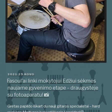
PASKELBTA
2021 29 KOVO
Fasoul’ai linki mokytojui Edžiui sėkmės
naujame gyvenimo etape – draugystėje
su fotoaparatu! 📸
Gretas papildo iškart du nauji gitaros specialistai – hard