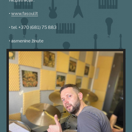
•
www.fasoul.lt
• tel. +370 (681) 75 883
• asmenine žinute