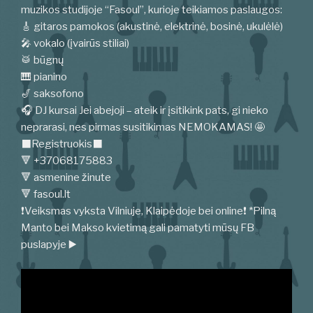
muzikos studijoje “Fasoul”, kurioje teikiamos paslaugos:
🎸 gitaros pamokos (akustinė, elektrinė, bosinė, ukulėlė)
🎤 vokalo (įvairūs stiliai)
🥁 būgnų
🎹 pianino
🎷 saksofono
🎧 DJ kursai Jei abejoji – ateik ir įsitikink pats, gi nieko
neprarasi, nes pirmas susitikimas NEMOKAMAS! 🤩
⬛️Registruokis⬛️
🔻 +37068175883
🔻 asmenine žinute
🔻 fasoul.lt
❗️Veiksmas vyksta Vilniuje, Klaipėdoje bei online❗️ *Pilną
Manto bei Makso kvietimą gali pamatyti mūsų FB
puslapyje ▶️