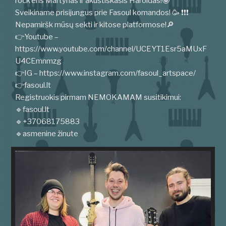
rock’eris Martynas ir akustiškasis Haroldas!🤩
Sveikiname prisijungus prie Fasoul komandos! 🥳 ❗❗❗
Nepamiršk mūsų sekti ir kitose platformose!🔎
👉Youtube –
https://www.youtube.com/channel/UCEYT1Esr5aMUxF
U4CEmnmzg
👉IG – https://www.instagram.com/fasoul_artspace/
👉fasoul.lt
Registruokis pirmam NEMOKAMAM susitikimui:
🔹fasoul.lt
🔹+37068175883
🔹asmenine žinute