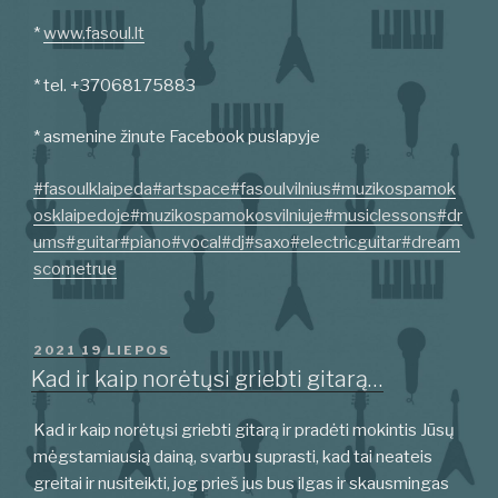
*
www.fasoul.lt
* tel. +37068175883
* asmenine žinute Facebook puslapyje
#fasoulklaipeda
#artspace
#fasoulvilnius
#muzikospamok
osklaipedoje
#muzikospamokosvilniuje
#musiclessons
#dr
ums
#guitar
#piano
#vocal
#dj
#saxo
#electricguitar
#dream
scometrue
PASKELBTA
2021 19 LIEPOS
Kad ir kaip norėtųsi griebti gitarą…
Kad ir kaip norėtųsi griebti gitarą ir pradėti mokintis Jūsų
mėgstamiausią dainą, svarbu suprasti, kad tai neateis
greitai ir nusiteikti, jog prieš jus bus ilgas ir skausmingas