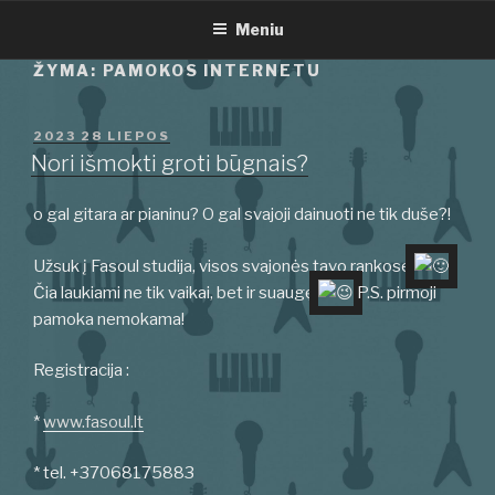
Eiti
Meniu
prie
turinio
ŽYMA:
PAMOKOS INTERNETU
PASKELBTA
2023 28 LIEPOS
Nori išmokti groti būgnais?
o gal gitara ar pianinu? O gal svajoji dainuoti ne tik duše?!
Užsuk į Fasoul studija, visos svajonės tavo rankose
Čia laukiami ne tik vaikai, bet ir suaugę
P.S. pirmoji
pamoka nemokama!
Registracija :
*
www.fasoul.lt
* tel. +37068175883