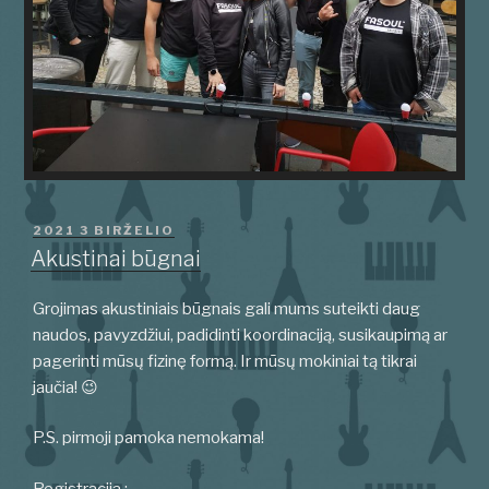
PASKELBTA
2021 3 BIRŽELIO
Akustinai būgnai
Grojimas akustiniais būgnais gali mums suteikti daug
naudos, pavyzdžiui, padidinti koordinaciją, susikaupimą ar
pagerinti mūsų fizinę formą. Ir mūsų mokiniai tą tikrai
jaučia! 😉
P.S. pirmoji pamoka nemokama!
Registracija :