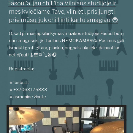
Fasoul’ai jau chill’ina Vilniaus studijoje ir
mes kviečiame Tave, vilnieti, prisijungti
prie mūsų, juk chill’inti kartu smagiau!😎
O, kad pirmas apsilankymas muzikos studijoje Fasoul būtų
dar smagesnis, jis Tau bus NEMOKAMAS!🥳 Pas mus gali
išmokti groti gitara, pianinu, būgnais, ukulėle, dainuoti ar
net dj’auti!🎸🎹🥁🪕🎤🎧
Registracija:
🔹fasoul.lt
🔹+37068175883
🔹asmenine žinute