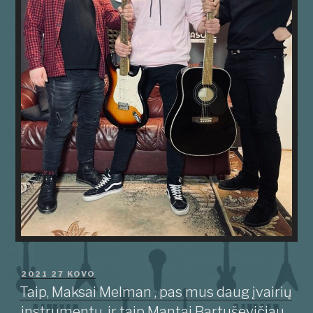
PASKELBTA
2021 27 KOVO
Taip, Maksai Melman , pas mus daug įvairių
instrumentų, ir taip Mantai Bartuševičiau