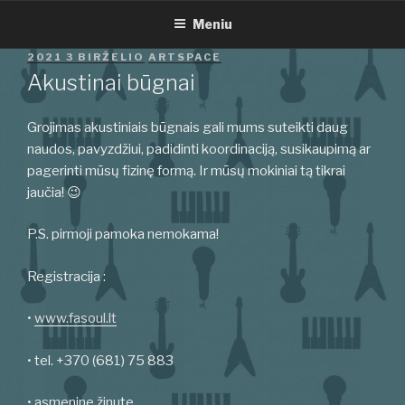
Eiti
Meniu
prie
turinio
PASKELBTA
2021 3 BIRŽELIO
ARTSPACE
Akustinai būgnai
Grojimas akustiniais būgnais gali mums suteikti daug
naudos, pavyzdžiui, padidinti koordinaciją, susikaupimą ar
pagerinti mūsų fizinę formą. Ir mūsų mokiniai tą tikrai
jaučia! 😉
P.S. pirmoji pamoka nemokama!
Registracija :
•
www.fasoul.lt
• tel. +370 (681) 75 883
• asmenine žinute