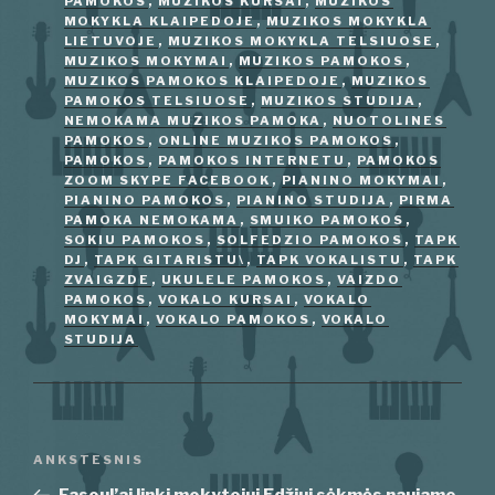
PAMOKOS
,
MUZIKOS KURSAI
,
MUZIKOS
MOKYKLA KLAIPEDOJE
,
MUZIKOS MOKYKLA
LIETUVOJE
,
MUZIKOS MOKYKLA TELSIUOSE
,
MUZIKOS MOKYMAI
,
MUZIKOS PAMOKOS
,
MUZIKOS PAMOKOS KLAIPEDOJE
,
MUZIKOS
PAMOKOS TELSIUOSE
,
MUZIKOS STUDIJA
,
NEMOKAMA MUZIKOS PAMOKA
,
NUOTOLINES
PAMOKOS
,
ONLINE MUZIKOS PAMOKOS
,
PAMOKOS
,
PAMOKOS INTERNETU
,
PAMOKOS
ZOOM SKYPE FACEBOOK
,
PIANINO MOKYMAI
,
PIANINO PAMOKOS
,
PIANINO STUDIJA
,
PIRMA
PAMOKA NEMOKAMA
,
SMUIKO PAMOKOS
,
SOKIU PAMOKOS
,
SOLFEDZIO PAMOKOS
,
TAPK
DJ
,
TAPK GITARISTU\
,
TAPK VOKALISTU
,
TAPK
ZVAIGZDE
,
UKULELE PAMOKOS
,
VAIZDO
PAMOKOS
,
VOKALO KURSAI
,
VOKALO
MOKYMAI
,
VOKALO PAMOKOS
,
VOKALO
STUDIJA
Navigacija
Ankstesnis
ANKSTESNIS
tarp
įrašas