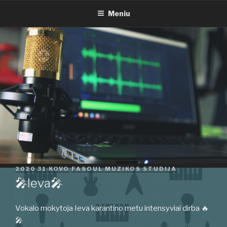
🎤IEVA🎤
Eiti
Meniu
prie
turinio
PASKELBTA
2020 31 KOVO
FASOUL MUZIKOS STUDIJA
🎤Ieva🎤
Vokalo mokytoja Ieva karantino metu intensyviai dirba 🔥
🎤