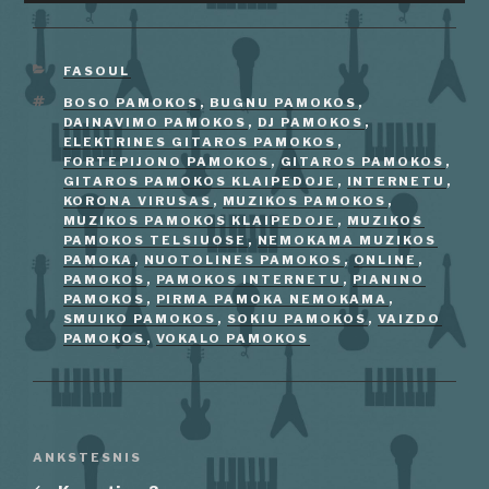
KATEGORIJOS
FASOUL
ŽYMOS
BOSO PAMOKOS
,
BUGNU PAMOKOS
,
DAINAVIMO PAMOKOS
,
DJ PAMOKOS
,
ELEKTRINES GITAROS PAMOKOS
,
FORTEPIJONO PAMOKOS
,
GITAROS PAMOKOS
,
GITAROS PAMOKOS KLAIPEDOJE
,
INTERNETU
,
KORONA VIRUSAS
,
MUZIKOS PAMOKOS
,
MUZIKOS PAMOKOS KLAIPEDOJE
,
MUZIKOS
PAMOKOS TELSIUOSE
,
NEMOKAMA MUZIKOS
PAMOKA
,
NUOTOLINES PAMOKOS
,
ONLINE
,
PAMOKOS
,
PAMOKOS INTERNETU
,
PIANINO
PAMOKOS
,
PIRMA PAMOKA NEMOKAMA
,
SMUIKO PAMOKOS
,
SOKIU PAMOKOS
,
VAIZDO
PAMOKOS
,
VOKALO PAMOKOS
Navigacija
Ankstesnis
ANKSTESNIS
tarp
įrašas