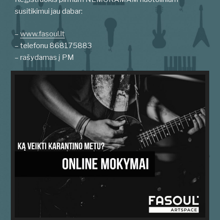
susitikimui jau dabar:
–
www.fasoul.lt
– telefonu 868175883
– rašydamas į PM