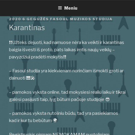
Eiti
Meniu
prie
turinio
PASKELBTA
2020 6 GEGUŽĖS
FASOUL MUZIKOS STUDIJA
Karantinas
❗❗Užteks dejuoti, kad namuose nėra ka veikti ir karantinas
baigia išvesti iš proto, pats laikas imtis naujų veiklų –
pavyzdžiui pradėti mokytis❗❗
– Fasoul studija yra kiekvienam norinčiam išmokti groti ar
dainuoti 🎹🎤
– pamokos vyksta online, tad mokysiesi realiu laiku ir tikrai
galėsi pasijusti taip, lyg būtum pačioje studijoje 😎
– pamokos vyksta nutoliniu būdu, tad yra pasiekiamos
kad ir kur tu bebūtum 🌍
Registruokis pirmam NEMOKAMAM nuotoliniam