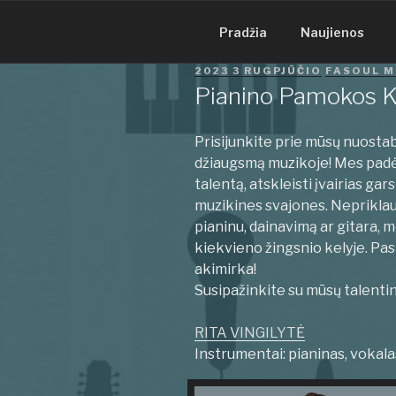
Eiti
prie
Pradžia
Naujienos
turinio
PASKELBTA
2023 3 RUGPJŪČIO
FASOUL M
Pianino Pamokos K
Prisijunkite prie mūsų nuostab
džiaugsmą muzikoje! Mes padės
talentą, atskleisti įvairias gars
muzikines svajones. Nepriklau
pianinu, dainavimą ar gitara, 
kiekvieno žingsnio kelyje. Pa
akimirka!
Susipažinkite su mūsų talent
RITA VINGILYTĖ
Instrumentai: pianinas, vokala