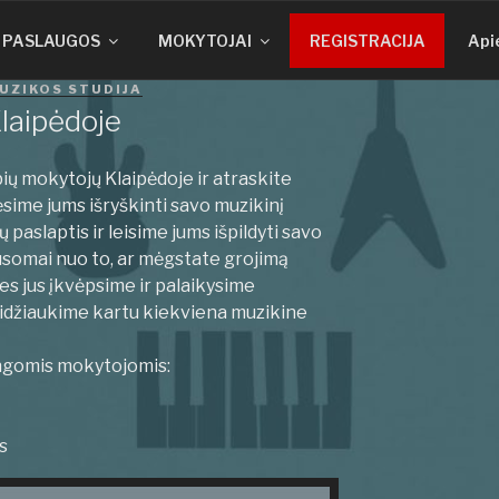
PASLAUGOS
MOKYTOJAI
REGISTRACIJA
Api
UZIKOS STUDIJA
laipėdoje
ių mokytojų Klaipėdoje ir atraskite
ime jums išryškinti savo muzikinį
ų paslaptis ir leisime jums išpildyti savo
somai nuo to, ar mėgstate grojimą
mes jus įkvėpsime ir palaikysime
sidžiaukime kartu kiekviena muzikine
ingomis mokytojomis:
s