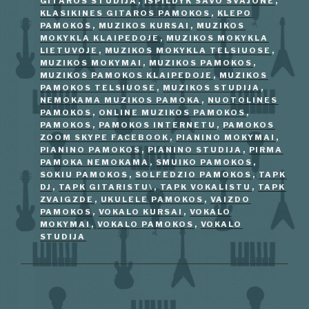
GITAROS STUDIJA
,
ISPILDYK SAVO SVAJONE
,
KLASIKINES GITAROS PAMOKOS
,
KLEPO
PAMOKOS
,
MUZIKOS KURSAI
,
MUZIKOS
MOKYKLA KLAIPEDOJE
,
MUZIKOS MOKYKLA
LIETUVOJE
,
MUZIKOS MOKYKLA TELSIUOSE
,
MUZIKOS MOKYMAI
,
MUZIKOS PAMOKOS
,
MUZIKOS PAMOKOS KLAIPEDOJE
,
MUZIKOS
PAMOKOS TELSIUOSE
,
MUZIKOS STUDIJA
,
NEMOKAMA MUZIKOS PAMOKA
,
NUOTOLINES
PAMOKOS
,
ONLINE MUZIKOS PAMOKOS
,
PAMOKOS
,
PAMOKOS INTERNETU
,
PAMOKOS
ZOOM SKYPE FACEBOOK
,
PIANINO MOKYMAI
,
PIANINO PAMOKOS
,
PIANINO STUDIJA
,
PIRMA
PAMOKA NEMOKAMA
,
SMUIKO PAMOKOS
,
SOKIU PAMOKOS
,
SOLFEDZIO PAMOKOS
,
TAPK
DJ
,
TAPK GITARISTU\
,
TAPK VOKALISTU
,
TAPK
ZVAIGZDE
,
UKULELE PAMOKOS
,
VAIZDO
PAMOKOS
,
VOKALO KURSAI
,
VOKALO
MOKYMAI
,
VOKALO PAMOKOS
,
VOKALO
STUDIJA
Navigacija