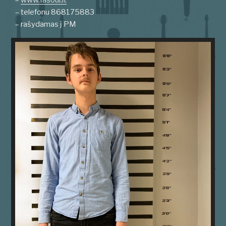
–
www.fasoul.lt
– telefonu 868175883
– rašydamas į PM