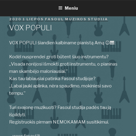
Eiti
Meniu
prie
turinio
PASKELBTA
2020 1 LIEPOS
FASOUL MUZIKOS STUDIJA
VOX POPULI
VOX POPULI šiandien kalbiname pianistą Arną 😉🎹:
Kodėl nusprendei groti būtent šiuo instrumentu?
„Visada norėjosi išmokti groti instrumentu, o pianinas
man skambėjo maloniausiai.”
Kas tau labiausiai patinka Fasoul studijoje?
„Labai jauki aplinka, nėra spaudimo, mokiniesi savo
tempu.”
Turi svajonę muzikuoti? Fasoul studija padės tau ją
išpildyti.
Registruokis pirmam NEMOKAMAM susitikimui.