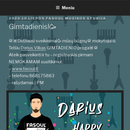
Eiti
Meniu
prie
turinio
PASKELBTA
2020 10 LIEPOS
FASOUL MUZIKOS STUDIJA
Gimtadienis!🥳
🥁🚨Didžiausi sveikinimai🥳 mūsų būgnų🥁 mokytojui iš
Telšiu
Darius Vilkas
GIMTADIENIO proga🚨🥁
Ateik pasveikinti ir tu – registruokis pirmam
NEMOKAMAM susitikimui:
–
www.fasoul.lt
– telefonu 868175883
– rašydamas į PM