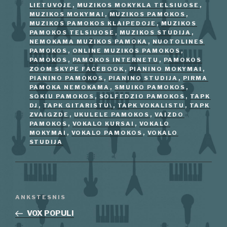
LIETUVOJE
,
MUZIKOS MOKYKLA TELSIUOSE
,
MUZIKOS MOKYMAI
,
MUZIKOS PAMOKOS
,
MUZIKOS PAMOKOS KLAIPEDOJE
,
MUZIKOS
PAMOKOS TELSIUOSE
,
MUZIKOS STUDIJA
,
NEMOKAMA MUZIKOS PAMOKA
,
NUOTOLINES
PAMOKOS
,
ONLINE MUZIKOS PAMOKOS
,
PAMOKOS
,
PAMOKOS INTERNETU
,
PAMOKOS
ZOOM SKYPE FACEBOOK
,
PIANINO MOKYMAI
,
PIANINO PAMOKOS
,
PIANINO STUDIJA
,
PIRMA
PAMOKA NEMOKAMA
,
SMUIKO PAMOKOS
,
SOKIU PAMOKOS
,
SOLFEDZIO PAMOKOS
,
TAPK
DJ
,
TAPK GITARISTU\
,
TAPK VOKALISTU
,
TAPK
ZVAIGZDE
,
UKULELE PAMOKOS
,
VAIZDO
PAMOKOS
,
VOKALO KURSAI
,
VOKALO
MOKYMAI
,
VOKALO PAMOKOS
,
VOKALO
STUDIJA
Navigacija
Ankstesnis
ANKSTESNIS
tarp
įrašas
VOX POPULI
įrašų