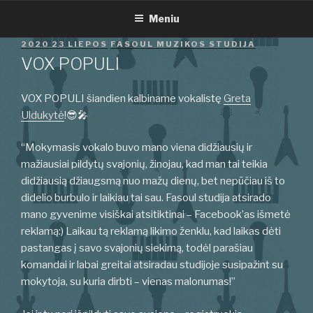
Eiti
Meniu
prie
turinio
PASKELBTA
2020 23 LIEPOS
FASOUL MUZIKOS STUDIJA
VOX POPULI
VOX POPULI šiandien kalbiname vokalistę
Greta
Uldukytė
!😎🎤
“Mokymasis vokalo buvo mano viena didžiausių ir
mažiausiai pildytų svajonių, žinojau, kad man tai teikia
didžiausią džiaugsmą nuo mažų dienų, bet nepūčiau iš to
didelio burbulo ir laikiau tai sau. Fasoul studija atsirado
mano gyvenime visiškai atsitiktinai – Facebook’as išmetė
reklamą:) Laikau tą reklamą likimo ženklu, kad laikas dėti
pastangas į savo svajonių siekimą, todėl parašiau
komandai ir labai greitai atsiradau studijoje susipažint su
mokytoja, su kuria dirbti – vienas malonumas!”