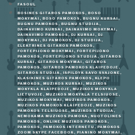
KATEGORIJOS
FASOUL
ŽYMOS
BOSINES GITAROS PAMOKOS
,
BOSO
MOKYMAI
,
BOSO PAMOKOS
,
BUGNU KURSAI
,
BUGNU PAMOKOS
,
BUGNU STUDIJA
,
DAINAVIMO KURSAI
,
DAINAVIMO MOKYMAI
,
DAINAVIMO PAMOKOS
,
DJ KURSAI
,
DJ
MOKYMAI
,
DJ PAMOKOS
,
DJ STUDIJA
,
ELEKTRINES GITAROS PAMOKOS
,
FORTEPIJONO MOKYMAI
,
FORTEPIJONO
PAMOKOS
,
FORTEPIJONO STUDIJA
,
GITAROS
KURSAI
,
GITAROS MOKYMAI
,
GITAROS
PAMOKOS
,
GITAROS PAMOKOS KLAIPEDOJE
,
GITAROS STUDIJA
,
ISPILDYK SAVO SVAJONE
,
KLASIKINES GITAROS PAMOKOS
,
KLEPO
PAMOKOS
,
MUZIKOS KURSAI
,
MUZIKOS
MOKYKLA KLAIPEDOJE
,
MUZIKOS MOKYKLA
LIETUVOJE
,
MUZIKOS MOKYKLA TELSIUOSE
,
MUZIKOS MOKYMAI
,
MUZIKOS PAMOKOS
,
MUZIKOS PAMOKOS KLAIPEDOJE
,
MUZIKOS
PAMOKOS TELSIUOSE
,
MUZIKOS STUDIJA
,
NEMOKAMA MUZIKOS PAMOKA
,
NUOTOLINES
PAMOKOS
,
ONLINE MUZIKOS PAMOKOS
,
PAMOKOS
,
PAMOKOS INTERNETU
,
PAMOKOS
ZOOM SKYPE FACEBOOK
,
PIANINO MOKYMAI
,