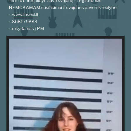
Jei ir tu nori išpildyti savo svajonę – registruokis
NEMOKAMAM susitikimui ir svajones paversk realybe:
–
www.fasoul.lt
– 868175883
– rašydamas į PM