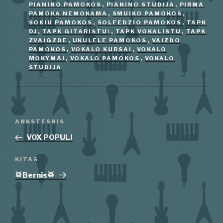
PIANINO PAMOKOS
,
PIANINO STUDIJA
,
PIRMA
PAMOKA NEMOKAMA
,
SMUIKO PAMOKOS
,
SOKIU PAMOKOS
,
SOLFEDZIO PAMOKOS
,
TAPK
DJ
,
TAPK GITARISTU\
,
TAPK VOKALISTU
,
TAPK
ZVAIGZDE
,
UKULELE PAMOKOS
,
VAIZDO
PAMOKOS
,
VOKALO KURSAI
,
VOKALO
MOKYMAI
,
VOKALO PAMOKOS
,
VOKALO
STUDIJA
Navigacija
Ankstesnis
ANKSTESNIS
tarp
įrašas
VOX POPULI
įrašų
Kitas
KITAS
įrašas
🥁Bernis🥁