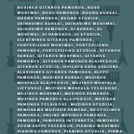
ŽYMOS
BOSINES GITAROS PAMOKOS
,
BOSO
MOKYMAI
,
BOSO PAMOKOS
,
BUGNU KURSAI
,
BUGNU PAMOKOS
,
BUGNU STUDIJA
,
DAINAVIMO KURSAI
,
DAINAVIMO MOKYMAI
,
DAINAVIMO PAMOKOS
,
DJ KURSAI
,
DJ
MOKYMAI
,
DJ PAMOKOS
,
DJ STUDIJA
,
ELEKTRINES GITAROS PAMOKOS
,
FORTEPIJONO MOKYMAI
,
FORTEPIJONO
PAMOKOS
,
FORTEPIJONO STUDIJA
,
GITAROS
KURSAI
,
GITAROS MOKYMAI
,
GITAROS
PAMOKOS
,
GITAROS PAMOKOS KLAIPEDOJE
,
GITAROS STUDIJA
,
ISPILDYK SAVO SVAJONE
,
KLASIKINES GITAROS PAMOKOS
,
KLEPO
PAMOKOS
,
MUZIKOS KURSAI
,
MUZIKOS
MOKYKLA KLAIPEDOJE
,
MUZIKOS MOKYKLA
LIETUVOJE
,
MUZIKOS MOKYKLA TELSIUOSE
,
MUZIKOS MOKYMAI
,
MUZIKOS PAMOKOS
,
MUZIKOS PAMOKOS KLAIPEDOJE
,
MUZIKOS
PAMOKOS TELSIUOSE
,
MUZIKOS STUDIJA
,
NEMOKAMA MUZIKOS PAMOKA
,
NUOTOLINES
PAMOKOS
,
ONLINE MUZIKOS PAMOKOS
,
PAMOKOS
,
PAMOKOS INTERNETU
,
PAMOKOS
ZOOM SKYPE FACEBOOK
,
PIANINO MOKYMAI
,
PIANINO PAMOKOS
,
PIANINO STUDIJA
,
PIRMA