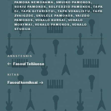
PAMOKA NEMOKAMA
,
SMUIKO PAMOKOS
,
SOKIU PAMOKOS
,
SOLFEDZIO PAMOKOS
,
TAPK
DJ
,
TAPK GITARISTU\
,
TAPK VOKALISTU
,
TAPK
ZVAIGZDE
,
UKULELE PAMOKOS
,
VAIZDO
PAMOKOS
,
VOKALO KURSAI
,
VOKALO
MOKYMAI
,
VOKALO PAMOKOS
,
VOKALO
STUDIJA
Navigacija
Ankstesnis
ANKSTESNIS
tarp
įrašas
Fasoul Telšiuose
įrašų
Kitas
KITAS
įrašas
Fasoul komiksai