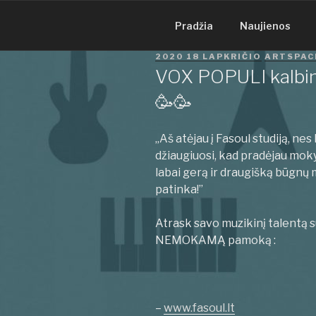
Eiti
prie
Pradžia
Naujienos
turinio
PASKELBTA
2020 18 LAPKRIČIO
ARTSPAC
VOX POPULI kalbin
🥳🥳
„Aš atėjau į Fasoul studiją, nes
džiaugiuosi, kad pradėjau mokyt
labai gerą ir draugišką būgnų 
patinka!”
Atrask savo muzikinį talentą s
NEMOKAMĄ pamoką :
–
www.fasoul.lt