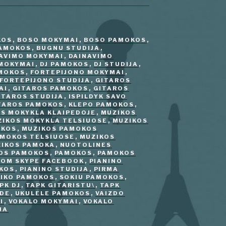
KOS
,
BOSO MOKYMAI
,
BOSO PAMOKOS
,
AMOKOS
,
BUGNU STUDIJA
,
AVIMO MOKYMAI
,
DAINAVIMO
 MOKYMAI
,
DJ PAMOKOS
,
DJ STUDIJA
,
AMOKOS
,
FORTEPIJONO MOKYMAI
,
FORTEPIJONO STUDIJA
,
GITAROS
AI
,
GITAROS PAMOKOS
,
GITAROS
ITAROS STUDIJA
,
ISPILDYK SAVO
ITAROS PAMOKOS
,
KLEPO PAMOKOS
,
S MOKYKLA KLAIPEDOJE
,
MUZIKOS
ZIKOS MOKYKLA TELSIUOSE
,
MUZIKOS
OKOS
,
MUZIKOS PAMOKOS
AMOKOS TELSIUOSE
,
MUZIKOS
IKOS PAMOKA
,
NUOTOLINES
KOS PAMOKOS
,
PAMOKOS
,
PAMOKOS
OM SKYPE FACEBOOK
,
PIANINO
OKOS
,
PIANINO STUDIJA
,
PIRMA
IKO PAMOKOS
,
SOKIU PAMOKOS
,
PK DJ
,
TAPK GITARISTU\
,
TAPK
ZDE
,
UKULELE PAMOKOS
,
VAIZDO
I
,
VOKALO MOKYMAI
,
VOKALO
JA