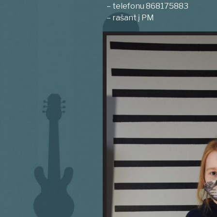
– telefonu 868175883
– rašant į PM