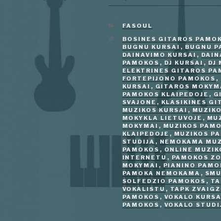
KATEGORIJOS
FASOUL
ŽYMOS
BOSINES GITAROS PAMO
BUGNU KURSAI
,
BUGNU P
DAINAVIMO KURSAI
,
DAIN
PAMOKOS
,
DJ KURSAI
,
DJ
ELEKTRINES GITAROS P
FORTEPIJONO PAMOKOS
,
KURSAI
,
GITAROS MOKYM
PAMOKOS KLAIPEDOJE
,
G
SVAJONE
,
KLASIKINES G
MUZIKOS KURSAI
,
MUZIKO
MOKYKLA LIETUVOJE
,
MU
MOKYMAI
,
MUZIKOS PAM
KLAIPEDOJE
,
MUZIKOS P
STUDIJA
,
NEMOKAMA MUZ
PAMOKOS
,
ONLINE MUZI
INTERNETU
,
PAMOKOS ZO
MOKYMAI
,
PIANINO PAM
PAMOKA NEMOKAMA
,
SMU
SOLFEDZIO PAMOKOS
,
TA
VOKALISTU
,
TAPK ZVAIG
PAMOKOS
,
VOKALO KURSA
PAMOKOS
,
VOKALO STUDI