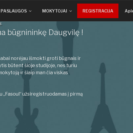
PASLAUGOS
MOKYTOJAI
REGISTRACIJA
Api
E
a būgnininkę Daugvilę !
 labai norėjau išmokti groti būgnais ir
is būtent šioje studijoje, nes turiu
mokytoją ir šiaip man čia viskas
u „Fasoul“ užsiregistruodamas į pirmą