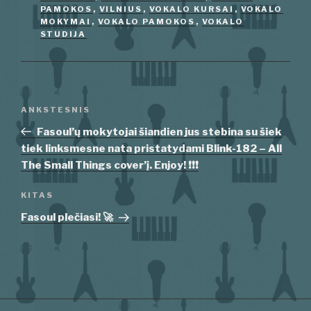
PAMOKOS
,
VILNIUS
,
VOKALO KURSAI
,
VOKALO
MOKYMAI
,
VOKALO PAMOKOS
,
VOKALO
STUDIJA
Navigacija
Ankstesnis
ANKSTESNIS
tarp
įrašas
Fasoul’ų mokytojai šiandien jus stebina su šiek
įrašų
tiek linksmesne nata pristatydami Blink-182 – All
The Small Things cover’į. Enjoy! ❗❗❗
Kitas
KITAS
įrašas
Fasoul plečiasi! 🚀