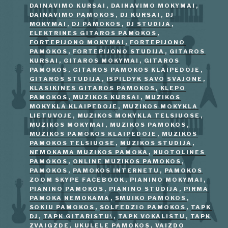
DAINAVIMO KURSAI
,
DAINAVIMO MOKYMAI
,
DAINAVIMO PAMOKOS
,
DJ KURSAI
,
DJ
MOKYMAI
,
DJ PAMOKOS
,
DJ STUDIJA
,
ELEKTRINES GITAROS PAMOKOS
,
FORTEPIJONO MOKYMAI
,
FORTEPIJONO
PAMOKOS
,
FORTEPIJONO STUDIJA
,
GITAROS
KURSAI
,
GITAROS MOKYMAI
,
GITAROS
PAMOKOS
,
GITAROS PAMOKOS KLAIPEDOJE
,
GITAROS STUDIJA
,
ISPILDYK SAVO SVAJONE
,
KLASIKINES GITAROS PAMOKOS
,
KLEPO
PAMOKOS
,
MUZIKOS KURSAI
,
MUZIKOS
MOKYKLA KLAIPEDOJE
,
MUZIKOS MOKYKLA
LIETUVOJE
,
MUZIKOS MOKYKLA TELSIUOSE
,
MUZIKOS MOKYMAI
,
MUZIKOS PAMOKOS
,
MUZIKOS PAMOKOS KLAIPEDOJE
,
MUZIKOS
PAMOKOS TELSIUOSE
,
MUZIKOS STUDIJA
,
NEMOKAMA MUZIKOS PAMOKA
,
NUOTOLINES
PAMOKOS
,
ONLINE MUZIKOS PAMOKOS
,
PAMOKOS
,
PAMOKOS INTERNETU
,
PAMOKOS
ZOOM SKYPE FACEBOOK
,
PIANINO MOKYMAI
,
PIANINO PAMOKOS
,
PIANINO STUDIJA
,
PIRMA
PAMOKA NEMOKAMA
,
SMUIKO PAMOKOS
,
SOKIU PAMOKOS
,
SOLFEDZIO PAMOKOS
,
TAPK
DJ
,
TAPK GITARISTU\
,
TAPK VOKALISTU
,
TAPK
ZVAIGZDE
,
UKULELE PAMOKOS
,
VAIZDO