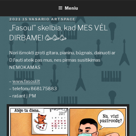
Eiti
Meniu
prie
turinio
PASKELBTA
2021 15 VASARIO
ARTSPACE
„Fasoul” skelbia, kad MES VĖL
DIRBAME! 🥳🥳🥳
Nori išmokti groti gitara, pianinu, būgnais, dainuoti ar
DJ’auti ateik pas mus, nes pirmas susitikimas
NEMOKAMAS
–
www.fasoul.lt
– telefonu 868175883
– rašant į PM