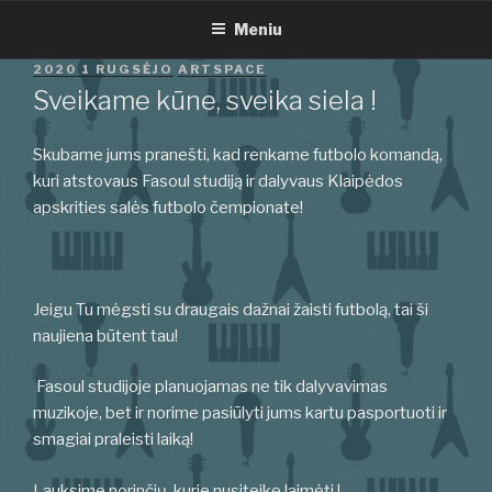
Eiti
Meniu
prie
turinio
PASKELBTA
2020 1 RUGSĖJO
ARTSPACE
Sveikame kūne, sveika siela !
Skubame jums pranešti, kad renkame futbolo komandą,
kuri atstovaus Fasoul studiją ir dalyvaus Klaipėdos
apskrities salės futbolo čempionate!
Jeigu Tu mėgsti su draugais dažnai žaisti futbolą, tai ši
naujiena būtent tau!
Fasoul studijoje planuojamas ne tik dalyvavimas
muzikoje, bet ir norime pasiūlyti jums kartu pasportuoti ir
smagiai praleisti laiką!
Lauksime norinčių, kurie nusiteikę laimėti !