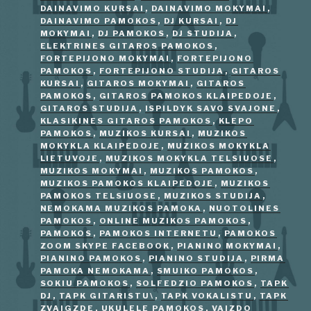
DAINAVIMO KURSAI
,
DAINAVIMO MOKYMAI
,
DAINAVIMO PAMOKOS
,
DJ KURSAI
,
DJ
MOKYMAI
,
DJ PAMOKOS
,
DJ STUDIJA
,
ELEKTRINES GITAROS PAMOKOS
,
FORTEPIJONO MOKYMAI
,
FORTEPIJONO
PAMOKOS
,
FORTEPIJONO STUDIJA
,
GITAROS
KURSAI
,
GITAROS MOKYMAI
,
GITAROS
PAMOKOS
,
GITAROS PAMOKOS KLAIPEDOJE
,
GITAROS STUDIJA
,
ISPILDYK SAVO SVAJONE
,
KLASIKINES GITAROS PAMOKOS
,
KLEPO
PAMOKOS
,
MUZIKOS KURSAI
,
MUZIKOS
MOKYKLA KLAIPEDOJE
,
MUZIKOS MOKYKLA
LIETUVOJE
,
MUZIKOS MOKYKLA TELSIUOSE
,
MUZIKOS MOKYMAI
,
MUZIKOS PAMOKOS
,
MUZIKOS PAMOKOS KLAIPEDOJE
,
MUZIKOS
PAMOKOS TELSIUOSE
,
MUZIKOS STUDIJA
,
NEMOKAMA MUZIKOS PAMOKA
,
NUOTOLINES
PAMOKOS
,
ONLINE MUZIKOS PAMOKOS
,
PAMOKOS
,
PAMOKOS INTERNETU
,
PAMOKOS
ZOOM SKYPE FACEBOOK
,
PIANINO MOKYMAI
,
PIANINO PAMOKOS
,
PIANINO STUDIJA
,
PIRMA
PAMOKA NEMOKAMA
,
SMUIKO PAMOKOS
,
SOKIU PAMOKOS
,
SOLFEDZIO PAMOKOS
,
TAPK
DJ
,
TAPK GITARISTU\
,
TAPK VOKALISTU
,
TAPK
ZVAIGZDE
,
UKULELE PAMOKOS
,
VAIZDO