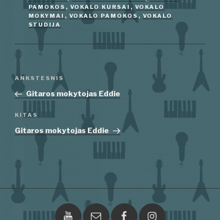
PAMOKOS
,
VOKALO KURSAI
,
VOKALO
MOKYMAI
,
VOKALO PAMOKOS
,
VOKALO
STUDIJA
Navigacija
Ankstesnis
ANKSTESNIS
tarp
įrašas
Gitaros mokytojas Eddie
įrašų
Kitas
KITAS
įrašas
Gitaros mokytojas Eddie
Youtube
El.paštas
Facebook
Instagram