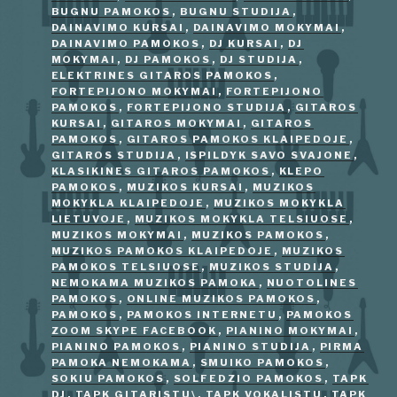
BUGNU PAMOKOS
,
BUGNU STUDIJA
,
DAINAVIMO KURSAI
,
DAINAVIMO MOKYMAI
,
DAINAVIMO PAMOKOS
,
DJ KURSAI
,
DJ
MOKYMAI
,
DJ PAMOKOS
,
DJ STUDIJA
,
ELEKTRINES GITAROS PAMOKOS
,
FORTEPIJONO MOKYMAI
,
FORTEPIJONO
PAMOKOS
,
FORTEPIJONO STUDIJA
,
GITAROS
KURSAI
,
GITAROS MOKYMAI
,
GITAROS
PAMOKOS
,
GITAROS PAMOKOS KLAIPEDOJE
,
GITAROS STUDIJA
,
ISPILDYK SAVO SVAJONE
,
KLASIKINES GITAROS PAMOKOS
,
KLEPO
PAMOKOS
,
MUZIKOS KURSAI
,
MUZIKOS
MOKYKLA KLAIPEDOJE
,
MUZIKOS MOKYKLA
LIETUVOJE
,
MUZIKOS MOKYKLA TELSIUOSE
,
MUZIKOS MOKYMAI
,
MUZIKOS PAMOKOS
,
MUZIKOS PAMOKOS KLAIPEDOJE
,
MUZIKOS
PAMOKOS TELSIUOSE
,
MUZIKOS STUDIJA
,
NEMOKAMA MUZIKOS PAMOKA
,
NUOTOLINES
PAMOKOS
,
ONLINE MUZIKOS PAMOKOS
,
PAMOKOS
,
PAMOKOS INTERNETU
,
PAMOKOS
ZOOM SKYPE FACEBOOK
,
PIANINO MOKYMAI
,
PIANINO PAMOKOS
,
PIANINO STUDIJA
,
PIRMA
PAMOKA NEMOKAMA
,
SMUIKO PAMOKOS
,
SOKIU PAMOKOS
,
SOLFEDZIO PAMOKOS
,
TAPK
DJ
,
TAPK GITARISTU\
,
TAPK VOKALISTU
,
TAPK