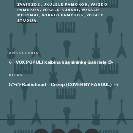
ZVAIGZDE
,
UKULELE PAMOKOS
,
VAIZDO
PAMOKOS
,
VOKALO KURSAI
,
VOKALO
MOKYMAI
,
VOKALO PAMOKOS
,
VOKALO
STUDIJA
Navigacija
Ankstesnis
ANKSTESNIS
tarp
įrašas
VOX POPULI kalbina būgnininkę Gabrielę !🥳
įrašų
Kitas
KITAS
įrašas
❗️👉👉 Radiohead – Creep (COVER BY FASOUL)
Youtube
El.paštas
Facebook
Instagram