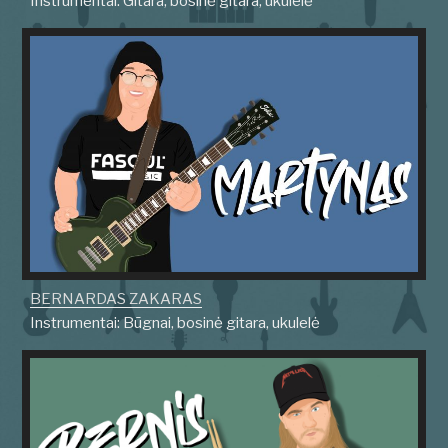
Instrumentai: Gitara, bosinė gitara, ukulelė
BERNARDAS ZAKARAS
Instrumentai: Būgnai, bosinė gitara, ukulelė