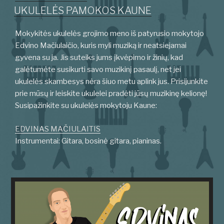
UKULELĖS PAMOKOS KAUNE
Mokykitės ukulelės grojimo meno iš patyrusio mokytojo
Edvino Mačiulaičio, kuris myli muziką ir neatsiejamai
gyvena su ja. Jis suteiks jums įkvėpimo ir žinių, kad
galėtumėte susikurti savo muzikinį pasaulį, net jei
ukulelės skambesys nėra šiuo metu aplink jus. Prisijunkite
prie mūsų ir leiskite ukulelei pradėti jūsų muzikinę kelionę!
Susipažinkite su ukulelės mokytoju Kaune:
EDVINAS MAČIULAITIS
Instrumentai: Gitara, bosinė gitara, pianinas.