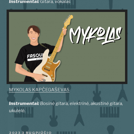
Instrumentai:
Gitara, vokalas
MYKOLAS KAPČEGAŠEVAS
Instrumentai:
Bosinė gitara, elektrinė, akustinė gitara,
ukulelė.
PASKELBTA
2023 3 RUGPJŪČIO