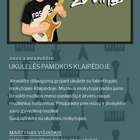
PASKELBTA
2023 3 RUGPJŪČIO
UKULELĖS PAMOKOS KLAIPĖDOJE
Atraskite džiaugsmą grojant ukulele su talentingais
mokytojais Klaipėdoje. Muzikos mokytojai padės jums
išmokti muzikos meno paslapčių ir atvers naujus
muzikinius horizontus. Prisijunkite prie mūsų ir įkvėpkite
savo gyvenimą muzika!
Susipažinkite su ukulelės mokytojais:
MARTYNAS VIŠINSKIS