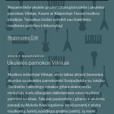
Nepamirškite ukulele grožio! Užsiregistruokite į ukuleles
pamokas Vilniuje, Kaune ar Klaipėdoje Fasoul muzikos
studijoje. Tai puikus būdas suteikti sau išskirtinės
muzikinės patirties ir linksmybių!
Registruokis ČIA!
PASKELBTA
2023 7 RUGPJŪČIO
Ukulelės pamokos Vilniuje
Muzikos ieškotojai Vilniuje, atėjo laikas atrasti žavesnius
akordus su ukulelės pamokomis! Susipažinkite su Jokūbu
Giedraičiu, talentingu vokalu ir gitara skambančiu
mokytoju, kuris džiaugiasi dalindamasis savo muzikine
patirtimi su kitais. Taip pat pasinerkite į gitaros ir ukulelės
pasaulį su Mykolu Kapčegaševu, besišypsantį ir atvirą
muzikantą, turintį įspūdingą grojimo patirtį. Jų meilė