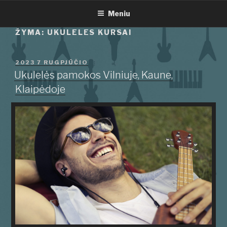
Eiti
Meniu
prie
turinio
ŽYMA:
UKULELES KURSAI
PASKELBTA
2023 7 RUGPJŪČIO
Ukulelės pamokos Vilniuje, Kaune,
Klaipėdoje